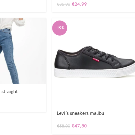
€
24,99
€
36,90
-19%
 straight
Levi’s sneakers malibu
€
47,50
€
58,90