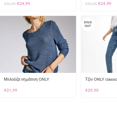
€
24,99
€
24,99
€
36,90
€
36,90
SOLD
OUT
Μπλούζα νημάτινη ONLY
Τζιν ONLY classic
€
21,99
€
29,90