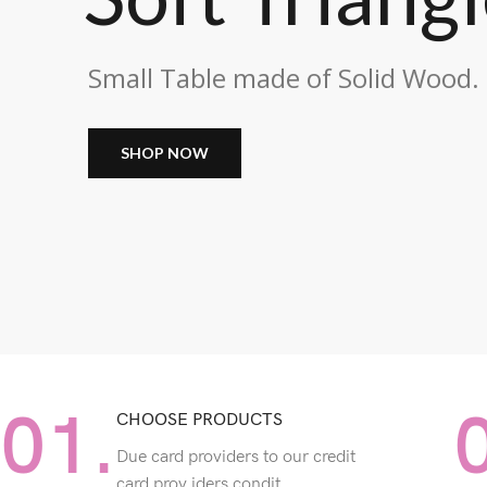
Small Table made of Solid Wood.
SHOP NOW
01.
CHOOSE PRODUCTS
Due card providers to our credit
card prov iders condit.