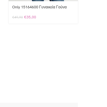
Only 15164600 Γυναικεία Γούνα
€
35,00
€
49,90