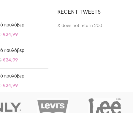
Tempus a
RECENT TWEETS
justo lobortis
dis,
τό πουλόβερ
suspend
X does not return 200
porta antere.
€
24,99
0
τό πουλόβερ
€
24,99
0
τό πουλόβερ
€
24,99
0
ΧΡΗΣΙΜΟΙ ΣΥΝΔΕΣΜΟΙ