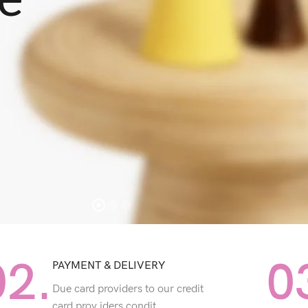
02.
0
PAYMENT & DELIVERY
Due card providers to our credit
card prov iders condit.