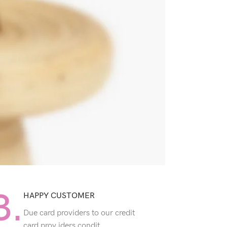
3.
HAPPY CUSTOMER
Due card providers to our credit
card prov iders condit.