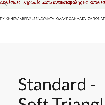
Διαθέσιμες πληρωμές μέσω
αντικαταβολής
και κατάθε
ΡΧΙΚΗ
NEW ARRIVALS
ΕΝΔΥΜΑΤΑ- ΟΛΑ
ΥΠΟΔΗΜΑΤΑ- ΣΑΓΙΟΝΑ
Standard -
Soft Triang