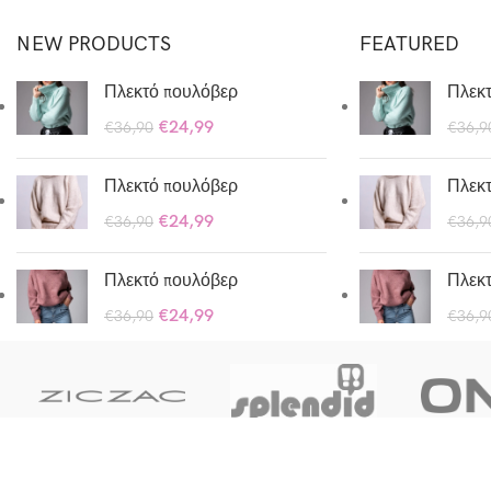
Ut noner velit
NEW PRODUCTS
FEATURED
praesent sagit,
parturient
Πλεκτό πουλόβερ
Πλεκ
vestibulum.
€
24,99
€
36,90
€
36,9
Πλεκτό πουλόβερ
Πλεκ
€
24,99
€
36,90
€
36,9
Πλεκτό πουλόβερ
Πλεκ
€
24,99
€
36,90
€
36,9