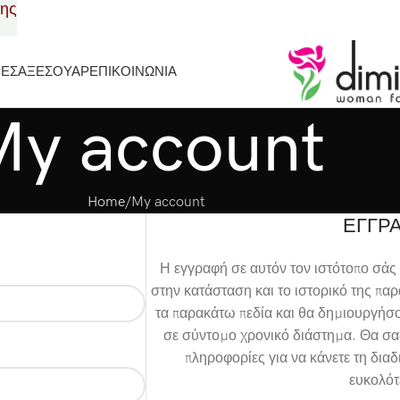
σης
ΡΕΣ
ΑΞΕΣΟΥΑΡ
ΕΠΙΚΟΙΝΩΝΙΑ
My account
Home
My account
ΕΓΓΡ
Η εγγραφή σε αυτόν τον ιστότοπο σάς
στην κατάσταση και το ιστορικό της π
τα παρακάτω πεδία και θα δημιουργήσ
σε σύντομο χρονικό διάστημα. Θα σα
πληροφορίες για να κάνετε τη δια
ευκολότ