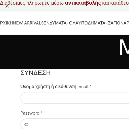
Διαθέσιμες πληρωμές μέσω
αντικαταβολής
και κατάθε
ΡΧΙΚΗ
NEW ARRIVALS
ΕΝΔΥΜΑΤΑ- ΟΛΑ
ΥΠΟΔΗΜΑΤΑ- ΣΑΓΙΟΝΑ
ΣΎΝΔΕΣΗ
Όνομα χρήστη ή διεύθυνση email
*
Password
*