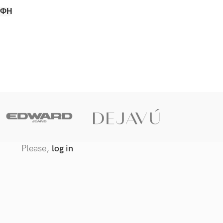
ΑΦΉ
Dejavu/ Cin
Please,
log in