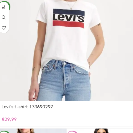
NEW
Levi’s t-shirt 173690297
€
29,99