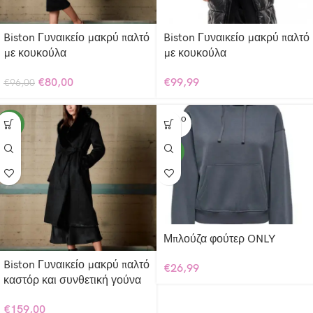
Biston Γυναικείο μακρύ παλτό
Biston Γυναικείο μακρύ παλτό
με κουκούλα
με κουκούλα
€
80,00
€
99,99
€
96,00
SOLD O
NEW
UT
NEW
Μπλούζα φούτερ ONLY
Biston Γυναικείο μακρύ παλτό
€
26,99
καστόρ και συνθετική γούνα
€
159,00