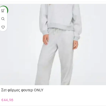
NEW
Σετ φόρμες φουτερ ONLY
€
44,98