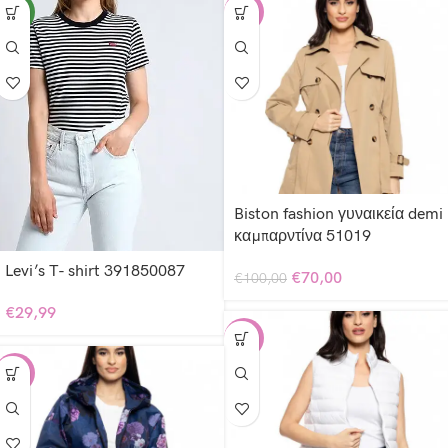
NEW
-30%
Biston fashion γυναικεία demi
καμπαρντίνα 51019
Levi’s T- shirt 391850087
€
70,00
€
100,00
€
29,99
-30%
-20%