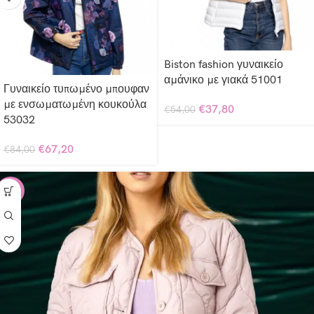
Biston fashion γυναικείο
αμάνικο με γιακά 51001
Γυναικείο τυπωμένο μπουφαν
με ενσωματωμένη κουκούλα
€
37,80
€
54,00
53032
€
67,20
€
84,00
-50%