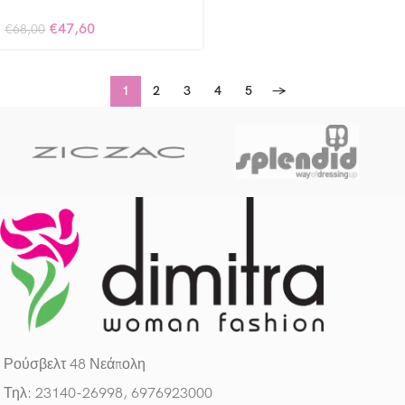
€
47,60
€
68,00
1
2
3
4
5
→
Ρούσβελτ 48 Νεάπολη
Τηλ: 23140-26998, 6976923000