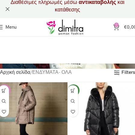
Διαθέσιμες πληρωμές μέσω
αντικαταβολής
και
κατάθεσης
0
Menu
€
0,0
Categories
Filters
Αρχική σελίδα
ΕΝΔΥΜΑΤΑ- ΟΛΑ
-17%
NEW