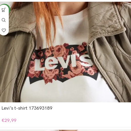
NEW
Levi’s t-shirt 173693189
€
29,99