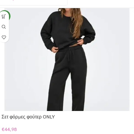
NEW
Σετ φόρμες φούτερ ONLY
€
44,98