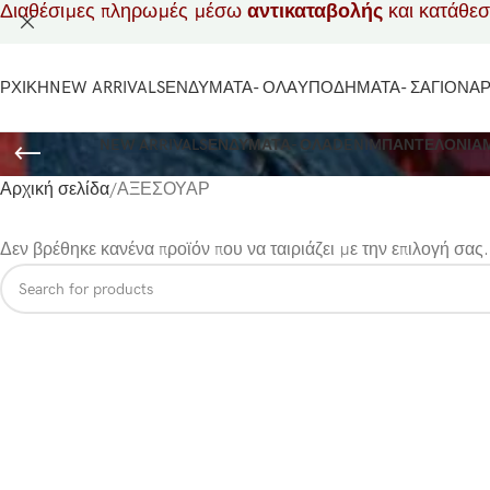
Διαθέσιμες πληρωμές μέσω
αντικαταβολής
και κατάθε
ΡΧΙΚΗ
NEW ARRIVALS
ΕΝΔΥΜΑΤΑ- ΟΛΑ
ΥΠΟΔΗΜΑΤΑ- ΣΑΓΙΟΝΑ
NEW ARRIVALS
ΕΝΔΥΜΑΤΑ- ΟΛΑ
DENIM
ΠΑΝΤΕΛΟΝΙΑ
Αρχική σελίδα
ΑΞΕΣΟΥΑΡ
Δεν βρέθηκε κανένα προϊόν που να ταιριάζει με την επιλογή σας.