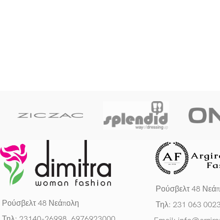
Ρούσβελτ 48 Νεά
Ρούσβελτ 48 Νεάπολη
Τηλ: 231 063 002
Τηλ: 23140-26998, 6976923000