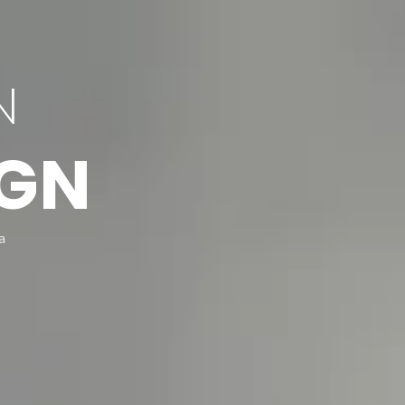
N
IGN
a