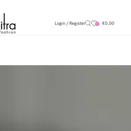
Login / Register
€
0,00
0