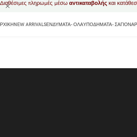
Διαθέσιμες πληρωμές μέσω
αντικαταβολής
και κατάθε
ΡΧΙΚΗ
NEW ARRIVALS
ΕΝΔΥΜΑΤΑ- ΟΛΑ
ΥΠΟΔΗΜΑΤΑ- ΣΑΓΙΟΝΑ