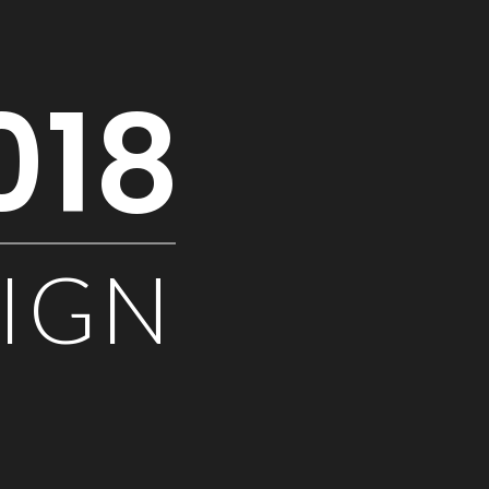
018
SIGN