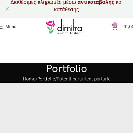
Διαθέσιμες πληρωμές μέσω
αντικαταβολής
και
κατάθεσης
0
Menu
€
0,0
Portfolio
Home
Portfolio
Potenti parturient parturie