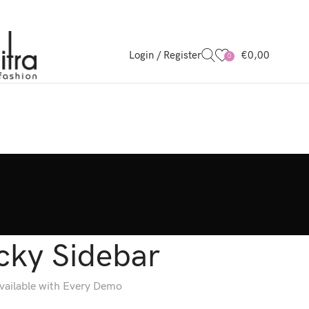
Login / Register
€
0,00
0
icky Sidebar
available with Every Demo