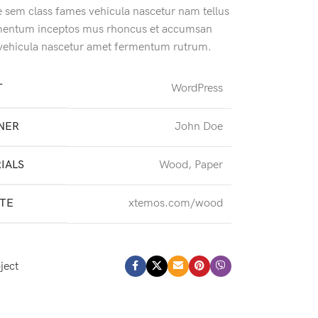
e sem class fames vehicula nascetur nam tellus
mentum inceptos mus rhoncus et accumsan
a vehicula nascetur amet fermentum rutrum.
T
WordPress
NER
John Doe
IALS
Wood, Paper
TE
xtemos.com/wood
ject