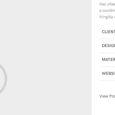
Hac vita
a condi
fringill
CLIEN
DESIG
MATER
WEBSI
View Pro