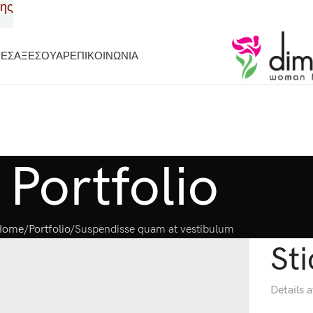
σης
ΡΕΣ
ΑΞΕΣΟΥΑΡ
ΕΠΙΚΟΙΝΩΝΙΑ
Portfolio
Home
Portfolio
Suspendisse quam at vestibulum
St
Details 