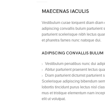
MAECENAS IACULIS
Vestibulum curae torquent diam diam 
adipiscing convallis bulum parturient 
parturient scelerisque nibh lectus qu
et pharetra fames nunc natoque dui.
ADIPISCING CONVALLIS BULUM
Vestibulum penatibus nunc dui adipi
Abitur parturient praesent lectus q
Diam parturient dictumst parturient s
Scelerisque adipiscing bibendum sem v
lobortis tincidunt purus lectus nisl c
mus et tristique elementum nam incept
elit ut volutpat.