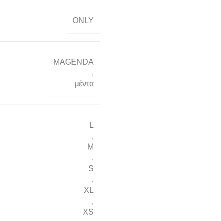
ONLY
MAGENDA
,
μέντα
L
,
M
,
S
,
XL
,
XS