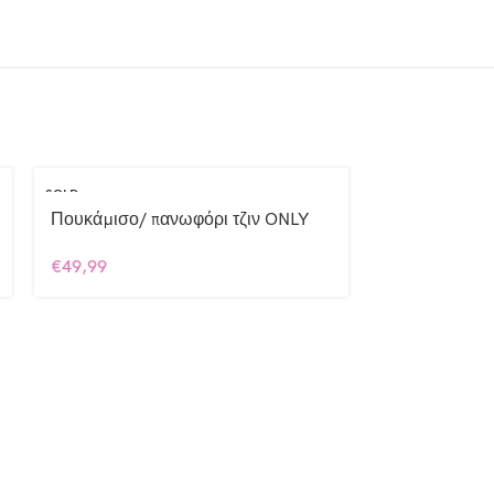
SOLD
OUT
Πουκάμισο/ πανωφόρι τζιν ONLY
€
49,99
ONLY PARKA
€
69,90