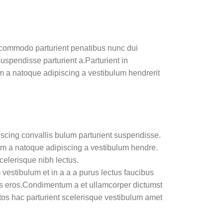
commodo parturient penatibus nunc dui
suspendisse parturient a.Parturient in
am a natoque adipiscing a vestibulum hendrerit
scing convallis bulum parturient suspendisse.
uam a natoque adipiscing a vestibulum hendre.
celerisque nibh lectus.
estibulum et in a a a purus lectus faucibus
lass eros.Condimentum a et ullamcorper dictumst
os hac parturient scelerisque vestibulum amet