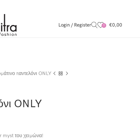
Login / Register
€
0,00
0
μάτινο παντελόνι ONLY
όνι ONLY
r myst του χειμώνα!