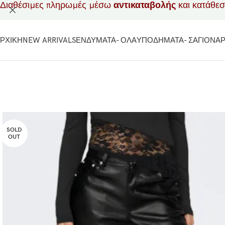
Διαθέσιμες πληρωμές μέσω
αντικαταβολής
και κατάθε
ΡΧΙΚΗ
NEW ARRIVALS
ΕΝΔΥΜΑΤΑ- ΟΛΑ
ΥΠΟΔΗΜΑΤΑ- ΣΑΓΙΟΝΑ
SOLD
OUT