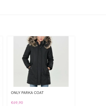
ONLY PARKA COAT
Μπλούζα νημ
€
69,90
€
21,99