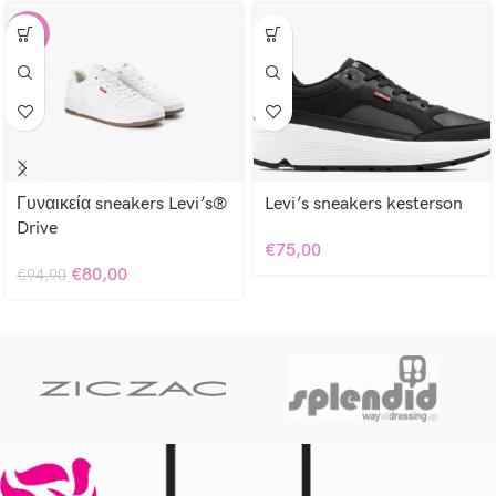
-16%
Γυναικεία sneakers Levi’s®
Levi’s sneakers kesterson
Drive
€
75,00
€
80,00
€
94,90