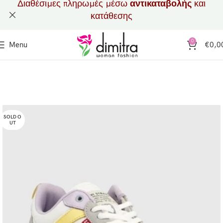
Διαθέσιμες πληρωμές μέσω
αντικαταβολής
και
κατάθεσης
0
Menu
€
0,0
SOLD O
UT