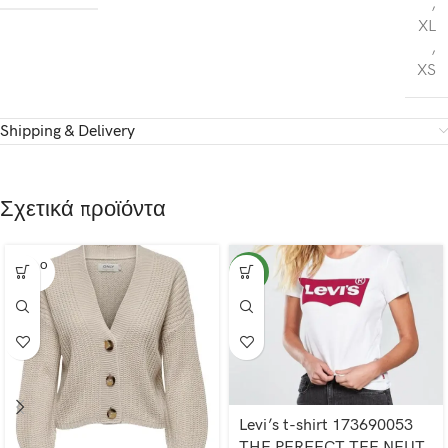
,
XL
,
XS
Shipping & Delivery
Σχετικά προϊόντα
SOLD O
NEW
UT
Levi’s t-shirt 173690053
THE PERFECT TEE NEUT.