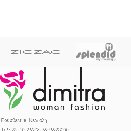
Ρούσβελτ 48 Νεάπολη
Τηλ: 23140-26998, 6976923000