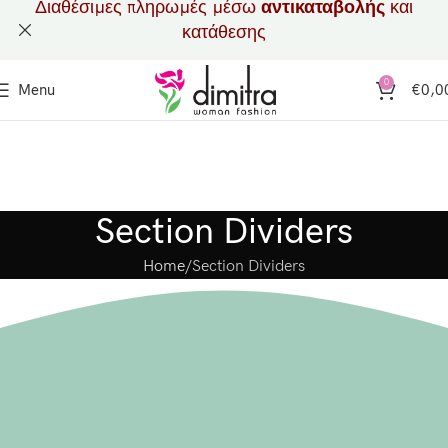
Διαθέσιμες πληρωμές μέσω
αντικαταβολής
και
κατάθεσης
0
Menu
€
0,0
Section Dividers
Home
Section Dividers