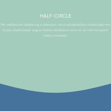
HALF-CIRCLE
Per vestibulum adipiscing a interdum lacus ad penatibus malesuada non
turpis ullamcorper augue nostra vestibulum eros mi ac nam torquent
metus molestie.