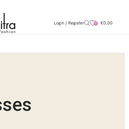
Login / Register
€
0,00
0
sses