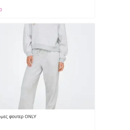
0
ρμες φουτερ ONLY