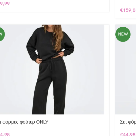
9,99
€
159,0
W
NEW
τ φόρμες φούτερ ONLY
Σετ φό
4,98
€
44,98