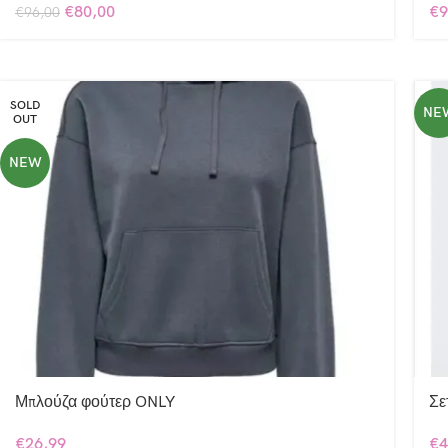
€
80,00
€
9
€
96,00
SOLD
NE
OUT
NEW
Μπλούζα φούτερ ONLY
Σε
€
26,99
€
4