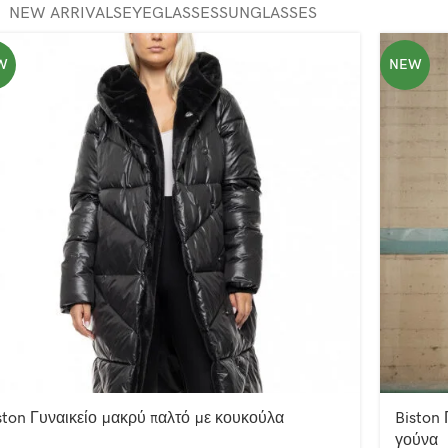
NEW ARRIVALS
EYEGLASSES
SUNGLASSES
W
NEW
ston Γυναικείο μακρύ παλτό με κουκούλα
Biston 
γούνα