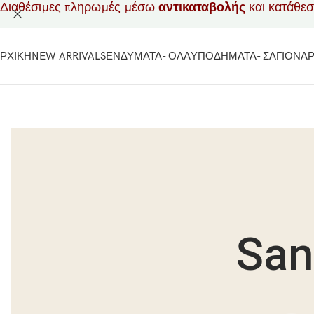
Διαθέσιμες πληρωμές μέσω
αντικαταβολής
και κατάθε
ΡΧΙΚΗ
NEW ARRIVALS
ΕΝΔΥΜΑΤΑ- ΟΛΑ
ΥΠΟΔΗΜΑΤΑ- ΣΑΓΙΟΝΑ
San