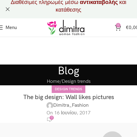
Διαθέσιμες πληρωμές μέσω
αντικαταβολής
και
κατάθεσης
0
Menu
€
0,0
Blog
Home
Design trends
DESIGN TRENDS
The big design: Wall likes pictures
Dimitra_Fashion
On 16 Ιουνίου, 2017
0