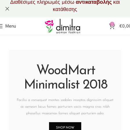
Διαθέσιμες πληρωμές μέσω
αντικαταβολής
και
κατάθεσης
0
Menu
€
0,0
WoodMart
Minimalist 2018
Facilisi a consequat montes sodales inceptos dignissim aliquet
ac aenean lacus fames parturien sociis magna cras nibh
phasellus maecenas fames aliquet parturien odio.
SHOP NOW