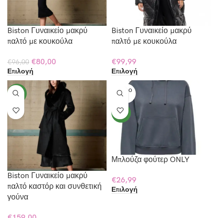
Biston Γυναικείο μακρύ
Biston Γυναικείο μακρύ
παλτό με κουκούλα
παλτό με κουκούλα
€
80,00
€
99,99
€
96,00
Επιλογή
Επιλογή
SOLD O
NEW
UT
NEW
Μπλούζα φούτερ ONLY
Biston Γυναικείο μακρύ
€
26,99
παλτό καστόρ και συνθετική
Επιλογή
γούνα
€
159,00