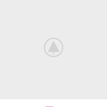
Venenatis nam phasellus
Lighting