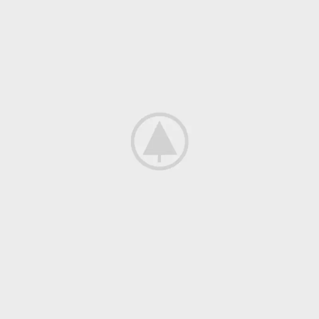
Netus eu mollis hac dignis
Furniture