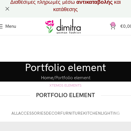
Διαθέσιμες πληρωμές μέσω
αντικαταβολής
και
κατάθεσης
0
Menu
€
0,0
Portfolio element
Home
Portfolio element
XTEMOS ELEMENTS
PORTFOLIO ELEMENT
ALL
ACCESSORIES
DECOR
FURNITURE
KITCHEN
LIGHTING