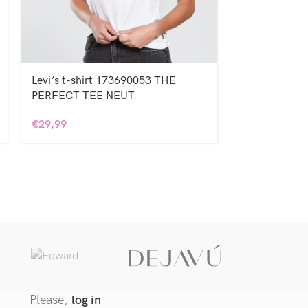
Levi’s t-shirt 173690053 THE
Παντελόνι τζι
PERFECT TEE NEUT.
€
44,99
€
29,99
Dejavu/ Cin
Please,
log in