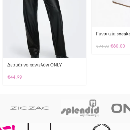
Γυναικεία sneake
€
80,00
€
94,90
Δερμάτινο παντελόνι ONLY
€
44,99