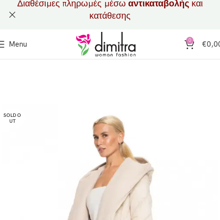
Διαθέσιμες πληρωμές μέσω
αντικαταβολής
και
κατάθεσης
0
Menu
€
0,0
SOLD O
UT