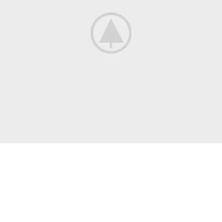
Venenatis nam phasellus
Lighting