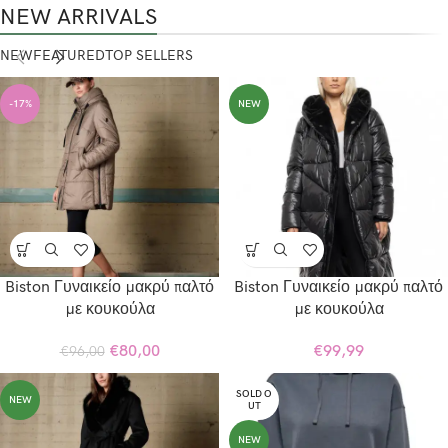
NEW ARRIVALS
NEW
FEATURED
TOP SELLERS
-17%
NEW
Biston Γυναικείο μακρύ παλτό
Biston Γυναικείο μακρύ παλτό
με κουκούλα
με κουκούλα
€
80,00
€
99,99
€
96,00
SOLD O
NEW
UT
NEW