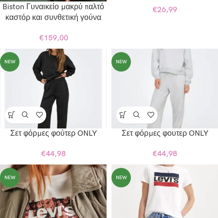
Biston Γυναικείο μακρύ παλτό
€
26,99
καστόρ και συνθετική γούνα
€
159,00
NEW
NEW
Σετ φόρμες φούτερ ONLY
Σετ φόρμες φουτερ ONLY
€
44,98
€
44,98
NEW
NEW