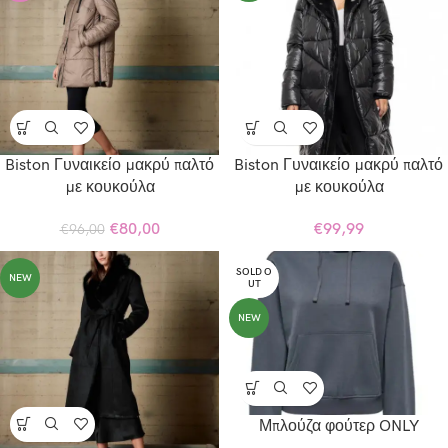
Biston Γυναικείο μακρύ παλτό
Biston Γυναικείο μακρύ παλτό
με κουκούλα
με κουκούλα
€
80,00
€
99,99
€
96,00
SOLD O
NEW
UT
NEW
Μπλούζα φούτερ ONLY