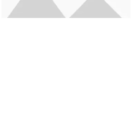
FURNITURE
Minimalist Japanese-inspired furniture
0
Dimitra_Fashion
Ac haca ullamcorper donec ante habi tasse donec imperdiet
eturpis varius per a augue magna hac. Nec hac et
vestibulum duis a tincidunt ...
CONTINUE READING