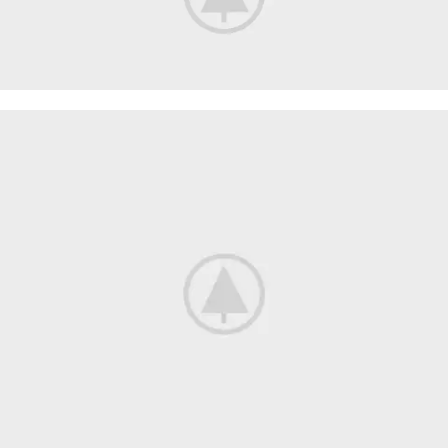
CERTAIN FORBADE PICTURE
Building Concerns
Servants In He Outlived