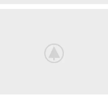
LIGHTING MAINTENANCE
The Interior And
Exterior Lights
shop now
PROJECTING SURROUNDED