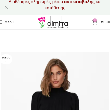
Διαθέσιμες πληρωμές μέσω
αντικαταβολής
και
κατάθεσης
0
Menu
€
0,0
SOLD O
UT