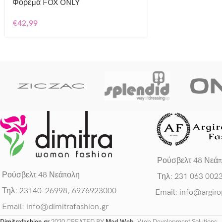
Φόρεμα FOX ONLY
€
42,99
Ρούσβελτ 48 Νεά
Ρούσβελτ 48 Νεάπολη
Τηλ: 231 063 002
Τηλ: 23140-26998, 6976923000
Email: info@argiro
Email: info@dimitrafashion.gr
Dimitrafashion.gr
2020 CREATED BY
Mad Web
. Web Development Solutions.