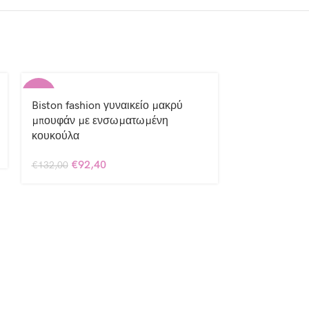
-30%
Biston fashion γυναικείο μακρύ
Παντελόνι τζι
μπουφάν με ενσωματωμένη
€
44,99
κουκούλα
€
92,40
€
132,00