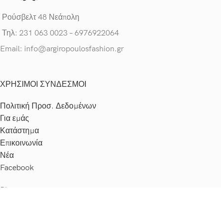
Ρούσβελτ 48 Νεάπολη
Τηλ: 231 063 0023 – 6976922064
Email: info@argiropoulosfashion.gr
ΧΡΗΣΙΜΟΙ ΣΥΝΔΕΣΜΟΙ
Πολιτική Προσ. Δεδομένων
Για εμάς
Κατάστημα
Επικοινωνία
Νέα
Facebook
Please,
log in
Dimitrafashion.gr
2020 CREATED BY
Mad Web
. Web Development Solutions.